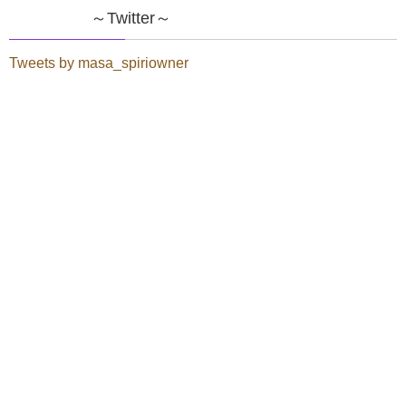
～Twitter～
ら！↓↓↓ 先を見据えた「知り合い紹介」複利思考
で人脈広げよう♪ 不動産投資をや […]
Tweets by masa_spiriowner