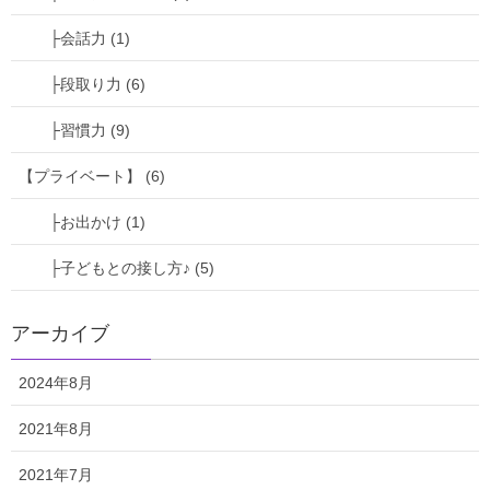
├会話力 (1)
～インスタグラム～
├段取り力 (6)
masa_spiriowner
├習慣力 (9)
【プライベート】 (6)
├お出かけ (1)
├子どもとの接し方♪ (5)
アーカイブ
2024年8月
2021年8月
2021年7月