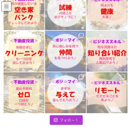
築古不動産投資ブログ
HOME
築古不動産投資ブログ
【ビジネススキル】ワンポイント♪
├会話力
├会話力
2021年7月26日
├会話力
先を見据えた「知り合い紹介」複利
思考で人脈広げよう♪
みなさ～ん！おはようございま～す☆ 築古不動産
フォロ～！
ポジマイ大家 仁智（まさとし）です！ 今日のワン
ポイントをお伝えしていきますよ～♪ 今日はこち