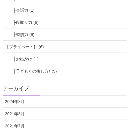
├会話力 (1)
自宅だったら
大型モニターで快適に
├段取り力 (6)
作業したいものです。
├習慣力 (9)
【プライベート】 (6)
最近だとモニターも
├お出かけ (1)
Amazonでお手頃に買えるからね♪
├子どもとの接し方♪ (5)
アーカイブ
2024年8月
2021年8月
不動産投資コンテンツ
2021年7月