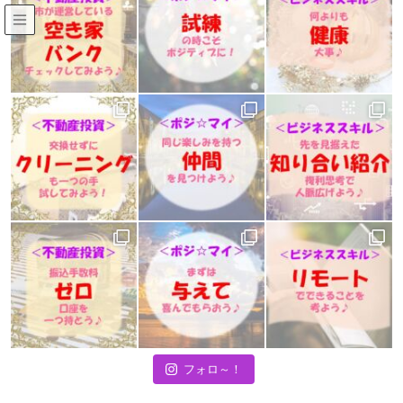
築古不動産投資ブログ
HOME
築古不動産投資ブログ
【ビジネススキル】ワンポイント♪
├習慣力
自宅で「モニター２台」作業効率化♪
2021年2月18日
/ 最終更新日 :
2021年2月17日
masa-owner
├習慣力
自宅で「モニター２台」作業効率
化♪
フォロ～！