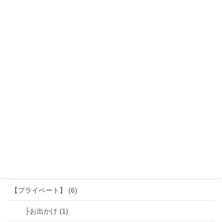
├お金との接し方 (8)
【マインドセット】ワンポイント♪ (15)
├ポジ☆マイ (15)
【ビジネススキル】ワンポイント♪ (19)
├問題解決力 (1)
├リーダーシップ (2)
├会話力 (1)
├段取り力 (6)
├習慣力 (9)
【プライベート】 (6)
├お出かけ (1)