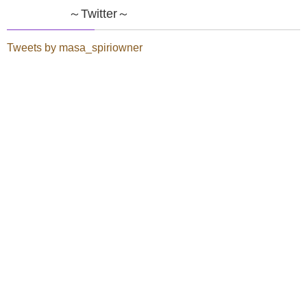
～Twitter～
Tweets by masa_spiriowner
みなさ～ん！
おはようございま～す☆