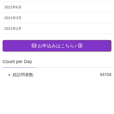
2021年6月
【１】無料メール講座♪
2021年3月
2021年2月
↓↓↓よかったら読んでみてね♪↓↓↓
お申込みはこちら♪
Count per Day
総訪問者数:
94704
【２】無料メルマガ♪