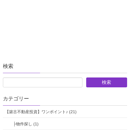
築古不動産ポジマイ大家＠東海
仁智（まさとし）です！
毎朝今日のワンポイントをお伝えしていきますよ～♪
今日はこちら！↓↓↓
検索
自宅で「モニター２台」作業効率化♪
カテゴリー
最近リモートワークが
浸透してきてますね。
【築古不動産投資】ワンポイント♪ (21)
├物件探し (1)