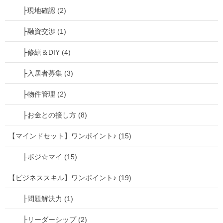
僕も自宅で仕事をする機会が
├現地確認 (2)
増えました。
├融資交渉 (1)
├修繕＆DIY (4)
そうなってくると
├入居者募集 (3)
自宅の仕事環境を
よくしたくなります。
├物件管理 (2)
├お金との接し方 (8)
そこでおすすめが
【マインドセット】ワンポイント♪ (15)
モニター設置！
├ポジ☆マイ (15)
【ビジネススキル】ワンポイント♪ (19)
持ち歩き用のノートPCだと
├問題解決力 (1)
長時間の作業は疲れちゃう。
├リーダーシップ (2)